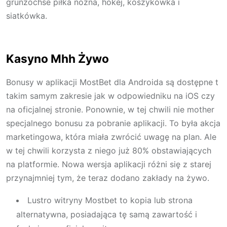
grunzochse piłka nożna, hokej, koszykówka i
siatkówka.
Kasyno Mhh Żywo
Bonusy w aplikacji MostBet dla Androida są dostępne t
takim samym zakresie jak w odpowiedniku na iOS czy
na oficjalnej stronie. Ponownie, w tej chwili nie mother
specjalnego bonusu za pobranie aplikacji. To była akcja
marketingowa, która miała zwrócić uwagę na plan. Ale
w tej chwili korzysta z niego już 80% obstawiających
na platformie. Nowa wersja aplikacji różni się z starej
przynajmniej tym, że teraz dodano zakłady na żywo.
Lustro witryny Mostbet to kopia lub strona
alternatywna, posiadająca tę samą zawartość i