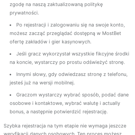
zgodę na naszą zaktualizowaną politykę
prywatności.
Po rejestracji i zalogowaniu się na swoje konto,
możesz zacząć przeglądać dostępną w MostBet
ofertę zakładów i gier kasynowych.
Jeśli gracz wykorzystał wszystkie fikcyjne środki
na koncie, wystarczy po prostu odświeżyć stronę.
Innymi słowy, gdy odwiedzasz stronę z telefonu,
jesteś już na wersji mobilnej.
Graczom wystarczy wybrać sposób, podać dane
osobowe i kontaktowe, wybrać walutę i actually
bonus, a następnie potwierdzić rejestrację.
Szybka rejestracja na tym etapie nie wymaga jeszcze
weryfikacji danych osobowych. Ten proces możesz