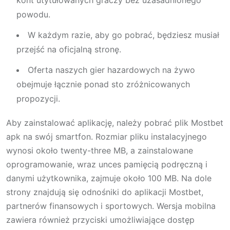
kont utytułowanych graczy bez uzasadnionego
powodu.
W każdym razie, aby go pobrać, będziesz musiał
przejść na oficjalną stronę.
Oferta naszych gier hazardowych na żywo
obejmuje łącznie ponad sto zróżnicowanych
propozycji.
Aby zainstalować aplikację, należy pobrać plik Mostbet
apk na swój smartfon. Rozmiar pliku instalacyjnego
wynosi około twenty-three MB, a zainstalowane
oprogramowanie, wraz unces pamięcią podręczną i
danymi użytkownika, zajmuje około 100 MB. Na dole
strony znajdują się odnośniki do aplikacji Mostbet,
partnerów finansowych i sportowych. Wersja mobilna
zawiera również przyciski umożliwiające dostęp