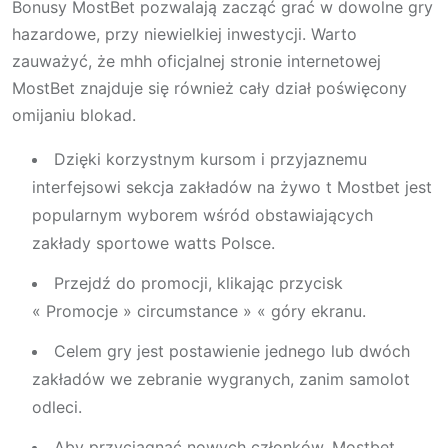
Bonusy MostBet pozwalają zacząć grać w dowolne gry
hazardowe, przy niewielkiej inwestycji. Warto
zauważyć, że mhh oficjalnej stronie internetowej
MostBet znajduje się również cały dział poświęcony
omijaniu blokad.
Dzięki korzystnym kursom i przyjaznemu
interfejsowi sekcja zakładów na żywo t Mostbet jest
popularnym wyborem wśród obstawiających
zakłady sportowe watts Polsce.
Przejdź do promocji, klikając przycisk
« Promocje » circumstance » « góry ekranu.
Celem gry jest postawienie jednego lub dwóch
zakładów we zebranie wygranych, zanim samolot
odleci.
Aby przyciągnąć nowych członków, Mostbet