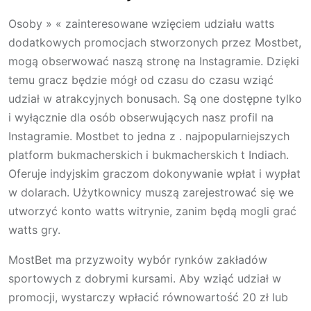
Osoby » « zainteresowane wzięciem udziału watts
dodatkowych promocjach stworzonych przez Mostbet,
mogą obserwować naszą stronę na Instagramie. Dzięki
temu gracz będzie mógł od czasu do czasu wziąć
udział w atrakcyjnych bonusach. Są one dostępne tylko
i wyłącznie dla osób obserwujących nasz profil na
Instagramie. Mostbet to jedna z . najpopularniejszych
platform bukmacherskich i bukmacherskich t Indiach.
Oferuje indyjskim graczom dokonywanie wpłat i wypłat
w dolarach. Użytkownicy muszą zarejestrować się we
utworzyć konto watts witrynie, zanim będą mogli grać
watts gry.
MostBet ma przyzwoity wybór rynków zakładów
sportowych z dobrymi kursami. Aby wziąć udział w
promocji, wystarczy wpłacić równowartość 20 zł lub