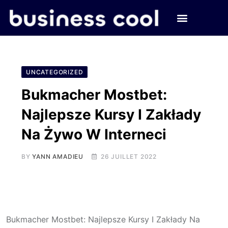
UNCATEGORIZED
Bukmacher Mostbet:
Najlepsze Kursy I Zakłady
Na Żywo W Interneci
BY
YANN AMADIEU
26 JUILLET 2022
Bukmacher Mostbet: Najlepsze Kursy I Zakłady Na