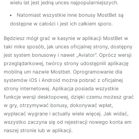
wielu lat jest jedną unces najpopularniejszych.
Natomiast wszystkie inne bonusy MostBet są
dostępne w całości i jest ich całkiem sporo.
Będziesz mógł grać w kasynie w aplikacji MostBet w
taki mike sposób, jak unces oficjalnej strony, dostępny
jest system bonusowy i nawet „Aviator”. Oprócz wersji
przeglądarkowej, twórcy strony udostępnili aplikację
mobilną um nazwie Mostbet. Oprogramowanie dla
systemów iOS i Android można pobrać z oficjalnej
strony internetowej. Aplikacja posiada wszystkie
funkcje wersji desktopowej, dzięki czemu możesz grać
w gry, otrzymywać bonusy, dokonywać wpłat,
wypłacać wygrane i actually wiele więcej. Jak widać,
wszystko zaczyna się od rejestracji nowego konta em
naszej stronie lub w aplikacji.