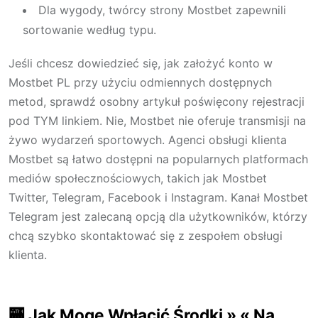
Dla wygody, twórcy strony Mostbet zapewnili
sortowanie według typu.
Jeśli chcesz dowiedzieć się, jak założyć konto w
Mostbet PL przy użyciu odmiennych dostępnych
metod, sprawdź osobny artykuł poświęcony rejestracji
pod TYM linkiem. Nie, Mostbet nie oferuje transmisji na
żywo wydarzeń sportowych. Agenci obsługi klienta
Mostbet są łatwo dostępni na popularnych platformach
mediów społecznościowych, takich jak Mostbet
Twitter, Telegram, Facebook i Instagram. Kanał Mostbet
Telegram jest zalecaną opcją dla użytkowników, którzy
chcą szybko skontaktować się z zespołem obsługi
klienta.
🏧 Jak Mogę Wpłacić Środki » « Na