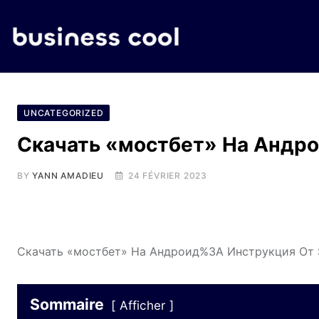
UNCATEGORIZED
Скачать «мостбет» На Андро
BY
YANN AMADIEU
24 FÉVRIER 2023
Скачать «мостбет» На Андроид%3A Инструкция От 
Sommaire
Afficher