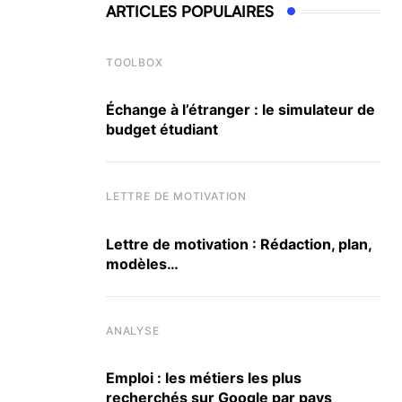
ARTICLES POPULAIRES
TOOLBOX
Échange à l’étranger : le simulateur de
budget étudiant
LETTRE DE MOTIVATION
Lettre de motivation : Rédaction, plan,
modèles…
ANALYSE
Emploi : les métiers les plus
recherchés sur Google par pays