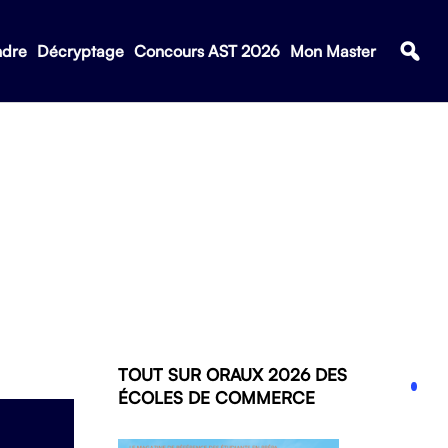
ndre
Décryptage
Concours AST 2026
Mon Master
TOUT SUR ORAUX 2026 DES
ÉCOLES DE COMMERCE