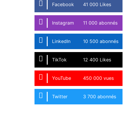
Facebook
41 000 Likes
Instagram
11 000 abonnés
LinkedIn
10 500 abonnés
TikTok
12 400 Likes
YouTube
450 000 vues
Twitter
3 700 abonnés