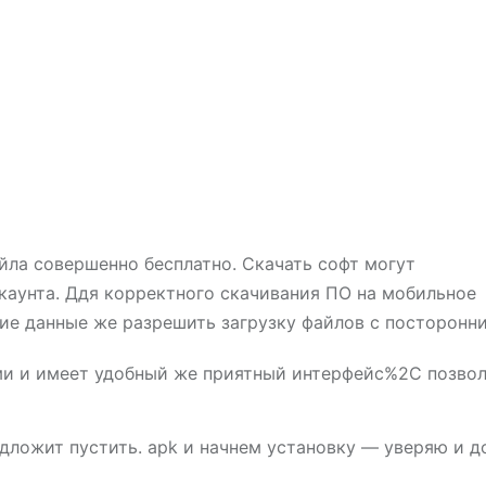
айла совершенно бесплатно. Скачать софт могут
каунта. Ддя корректного скачивания ПО на мобильное
е данные же разрешить загрузку файлов с посторонни
и и имеет удобный же приятный интерфейс%2C позво
дложит пустить. apk и начнем установку — уверяю и 