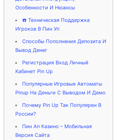
Особенности И Нюансы
☎️ Техническая Поддержка
Игроков В Пин Уп
Способы Пополнения Депозита И
Вывод Денег
Регистрация Вход Личный
Кабинет Pin Up
Популярные Игровые Автоматы
Pinup На Деньги С Выводом И Демо
Почему Pin Up Так Популярен В
России?
Пин Ап Казино – Мобильная
Версия Сайта