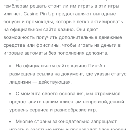
гемблерам решать стоит ли им играть в эти игры
или нет. Сasino Pin Up предоставляют выгодные
бонусы и промокоды, которые легко активировать
на официальном сайте казино. Они дают
возможность получить дополнительные денежные
средства или фриспины, чтобы играть на деньги в
игровые автоматы без пополнения депозита.
На официальном сайте казино Пин-Ап
размещена ссылка на документ, где указан статус
лицензии — действующая.
С момента своего основания, мы стремимся
предоставить нашим клиентам непревзойденный
уровень сервиса и разнообразие игр.
Многие страны законодательно запрещают
играть в азартные игры и производят блокировки