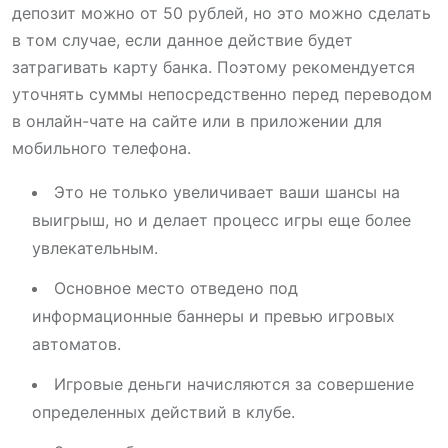
депозит можно от 50 рублей, но это можно сделать
в том случае, если данное действие будет
затрагивать карту банка. Поэтому рекомендуется
уточнять суммы непосредственно перед переводом
в онлайн-чате на сайте или в приложении для
мобильного телефона.
Это не только увеличивает ваши шансы на
выигрыш, но и делает процесс игры еще более
увлекательным.
Основное место отведено под
информационные баннеры и превью игровых
автоматов.
Игровые деньги начисляются за совершение
определенных действий в клубе.