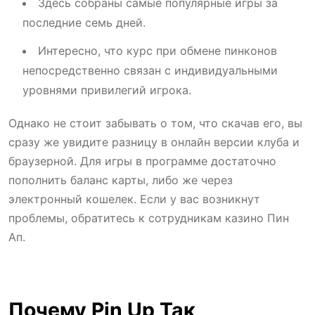
Здесь собраны самые популярные игры за
последние семь дней.
Интересно, что курс при обмене пинконов
непосредственно связан с индивидуальными
уровнями привилегий игрока.
Однако не стоит забывать о том, что скачав его, вы
сразу же увидите разницу в онлайн версии клуба и
браузерной. Для игры в программе достаточно
пополнить баланс карты, либо же через
электронный кошелек. Если у вас возникнут
проблемы, обратитесь к сотрудникам казино Пин
Ап.
Почему Pin Up Так