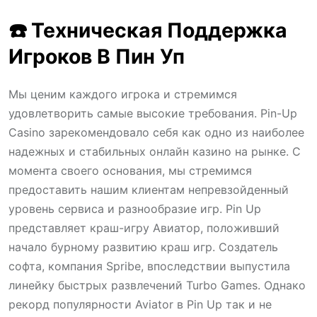
☎️ Техническая Поддержка
Игроков В Пин Уп
Мы ценим каждого игрока и стремимся
удовлетворить самые высокие требования. Pin-Up
Casino зарекомендовало себя как одно из наиболее
надежных и стабильных онлайн казино на рынке. С
момента своего основания, мы стремимся
предоставить нашим клиентам непревзойденный
уровень сервиса и разнообразие игр. Pin Up
представляет краш-игру Авиатор, положивший
начало бурному развитию краш игр. Создатель
софта, компания Spribe, впоследствии выпустила
линейку быстрых развлечений Turbo Games. Однако
рекорд популярности Aviator в Pin Up так и не