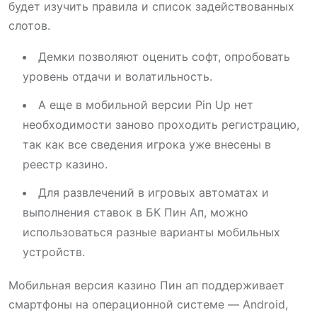
будет изучить правила и список задействованных
слотов.
Демки позволяют оценить софт, опробовать
уровень отдачи и волатильность.
А еще в мобильной версии Pin Up нет
необходимости заново проходить регистрацию,
так как все сведения игрока уже внесены в
реестр казино.
Для развлечений в игровых автоматах и
выполнения ставок в БК Пин Ап, можно
использоваться разные варианты мобильных
устройств.
Мобильная версия казино Пин ап поддерживает
смартфоны на операционной системе — Android,