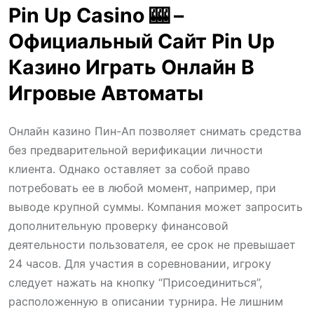
Pin Up Casino 🎰 –
Официальный Сайт Pin Up
Казино Играть Онлайн В
Игровые Автоматы
Онлайн казино Пин-Ап позволяет снимать средства
без предварительной верификации личности
клиента. Однако оставляет за собой право
потребовать ее в любой момент, например, при
выводе крупной суммы. Компания может запросить
дополнительную проверку финансовой
деятельности пользователя, ее срок не превышает
24 часов. Для участия в соревновании, игроку
следует нажать на кнопку “Присоединиться”,
расположенную в описании турнира. Не лишним