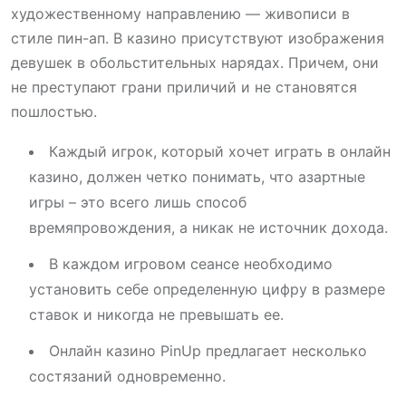
художественному направлению — живописи в
стиле пин-ап. В казино присутствуют изображения
девушек в обольстительных нарядах. Причем, они
не преступают грани приличий и не становятся
пошлостью.
Каждый игрок, который хочет играть в онлайн
казино, должен четко понимать, что азартные
игры – это всего лишь способ
времяпровождения, а никак не источник дохода.
В каждом игровом сеансе необходимо
установить себе определенную цифру в размере
ставок и никогда не превышать ее.
Онлайн казино PinUp предлагает несколько
состязаний одновременно.