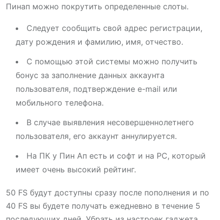
Пинап можно покрутить определенные слоты.
Следует сообщить свой адрес регистрации,
дату рождения и фамилию, имя, отчество.
С помощью этой системы можно получить
бонус за заполнение данных аккаунта
пользователя, подтверждение e-mail или
мобильного телефона.
В случае выявления несовершеннолетнего
пользователя, его аккаунт аннулируется.
На ПК у Пин Ап есть и софт и на PC, который
имеет очень высокий рейтинг.
50 FS будут доступны сразу после пополнения и по
40 FS вы будете получать ежедневно в течение 5
последующих дней. Убрать из настроек гаджета