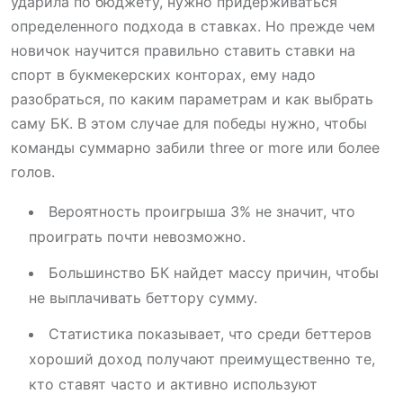
ударила по бюджету, нужно придерживаться
определенного подхода в ставках. Но прежде чем
новичок научится правильно ставить ставки на
спорт в букмекерских конторах, ему надо
разобраться, по каким параметрам и как выбрать
саму БК. В этом случае для победы нужно, чтобы
команды суммарно забили three or more или более
голов.
Вероятность проигрыша 3% не значит, что
проиграть почти невозможно.
Большинство БК найдет массу причин, чтобы
не выплачивать беттору сумму.
Статистика показывает, что среди беттеров
хороший доход получают преимущественно те,
кто ставят часто и активно используют