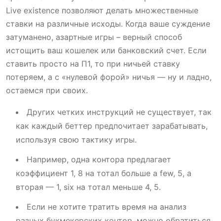
Live existence позволяют делать множественные
ставки на различные исходы. Когда ваше суждение
затуманено, азартные игры – верный способ
истощить ваш кошелек или банковский счет. Если
ставить просто на П1, то при ничьей ставку
потеряем, а с «нулевой форой» ничья — ну и ладно,
остаемся при своих.
Других четких инструкций не существует, так
как каждый беттер предпочитает зарабатывать,
используя свою тактику игры.
Например, одна контора предлагает
коэффициент 1, 8 на тотал больше a few, 5, а
вторая — 1, six на тотал меньше 4, 5.
Если не хотите тратить время на анализ
разных букмекерских контор, можно обратиться