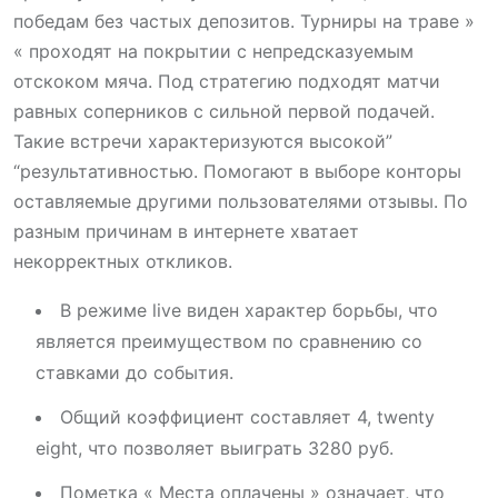
победам без частых депозитов. Турниры на траве »
« проходят на покрытии с непредсказуемым
отскоком мяча. Под стратегию подходят матчи
равных соперников с сильной первой подачей.
Такие встречи характеризуются высокой”
“результативностью. Помогают в выборе конторы
оставляемые другими пользователями отзывы. По
разным причинам в интернете хватает
некорректных откликов.
В режиме live виден характер борьбы, что
является преимуществом по сравнению со
ставками до события.
Общий коэффициент составляет 4, twenty
eight, что позволяет выиграть 3280 руб.
Пометка « Места оплачены » означает, что