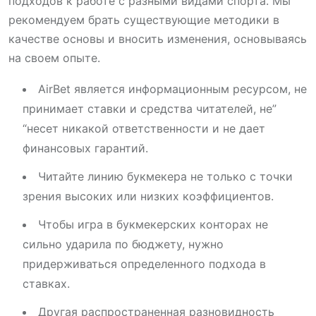
подходов к работе с разными видами спорта. Мы
рекомендуем брать существующие методики в
качестве основы и вносить изменения, основываясь
на своем опыте.
AirBet является информационным ресурсом, не
принимает ставки и средства читателей, не”
“несет никакой ответственности и не дает
финансовых гарантий.
Читайте линию букмекера не только с точки
зрения высоких или низких коэффициентов.
Чтобы игра в букмекерских конторах не
сильно ударила по бюджету, нужно
придерживаться определенного подхода в
ставках.
Другая распространенная разновидность