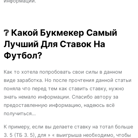
информации.
❔ Какой Букмекер Самый
Лучший Для Ставок На
Футбол?
Как то хотела попробовать свои силы в данном
виде заработка. Но после прочтения данной статьи
поняла что перед тем как ставить ставку, нужно
знать немало информации. Спасибо автору за
предоставленную информацию, надеюсь всё
получиться…
К примеру, если вы делаете ставку на тотал больше
3. 5 (ТБ 3. 5), для » « выигрыша необходимо, чтобы