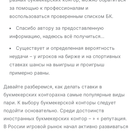
за помощью к профессионалам и
воспользоваться проверенным списком БК.
Спасибо автору за предоставленную
информацию, надеюсь всё получиться…
Существует и определенная вероятность
неудачи – у игроков на бирже и на спортивных
ставках шансы на выигрыш и проигрыш
примерно равны.
Давайте разберемся, как делать ставки в
букмекерских конторахна самые популярные виды
пари. К выбору букмекерской конторы следует
подойти основательно. Среди достоинств
иностранных букмекерских контор – » « репутация.
В России игровой рынок начал активно развиваться