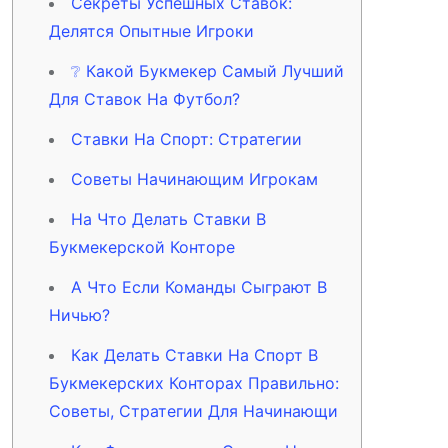
Секреты Успешных Ставок:
Делятся Опытные Игроки
❔ Какой Букмекер Самый Лучший
Для Ставок На Футбол?
Ставки На Спорт: Стратегии
Советы Начинающим Игрокам
На Что Делать Ставки В
Букмекерской Конторе
А Что Если Команды Сыграют В
Ничью?
Как Делать Ставки На Спорт В
Букмекерских Конторах Правильно:
Советы, Стратегии Для Начинающи