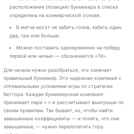
расположение (позиция) букмекера в списке
определена на коммерческой основе.
В матче могут не забить голов, забить один,
два, три или больше.
Можно поставить одновременно на победу
первой или ничью — обозначается «1Х».
Для начала нужно разобраться, что означает
правильный букмекер. Это надежная компания с
оптимальными условиями игры по стратегии
беттора. Каждая букмекерская компания
принимает пари » « и рассчитывает выигрыши по
своим правилам. Так бывает, но, чтобы найти
завышенные коэффициенты — и понять, что они
завышенные, — нужно перелопатить гору