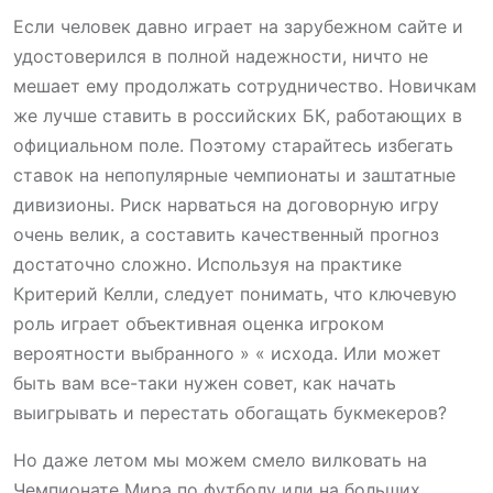
Если человек давно играет на зарубежном сайте и
удостоверился в полной надежности, ничто не
мешает ему продолжать сотрудничество. Новичкам
же лучше ставить в российских БК, работающих в
официальном поле. Поэтому старайтесь избегать
ставок на непопулярные чемпионаты и заштатные
дивизионы. Риск нарваться на договорную игру
очень велик, а составить качественный прогноз
достаточно сложно. Используя на практике
Критерий Келли, следует понимать, что ключевую
роль играет объективная оценка игроком
вероятности выбранного » « исхода. Или может
быть вам все-таки нужен совет, как начать
выигрывать и перестать обогащать букмекеров?
Но даже летом мы можем смело вилковать на
Чемпионате Мира по футболу или на больших