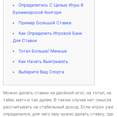
Определитесь С Целью Игры В
Букмекерской Конторе
Пример Большой Ставки
Как Определить Игровой Банк
Для Ставок
Тотал Больше/ Меньше
Как Начать Выигрывать
Выберите Вид Спорта
Можно делать ставки на двойной итог, на тотал, на
тайм, матч и так далее. В таком случае нет смысла
рассчитывать на стабильный доход. Если игрок уже
определился, для чего ему нужно делать ставку, где