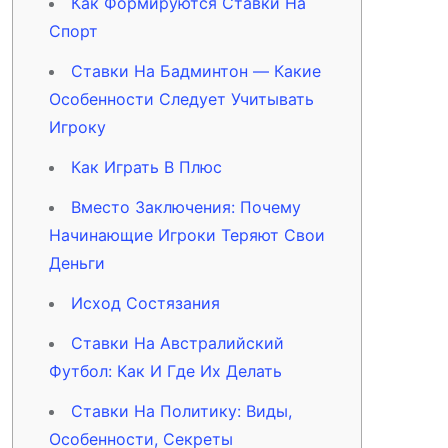
Как Формируются Ставки На
Спорт
Ставки На Бадминтон ― Какие
Особенности Следует Учитывать
Игроку
Как Играть В Плюс
Вместо Заключения: Почему
Начинающие Игроки Теряют Свои
Деньги
Исход Состязания
Ставки На Австралийский
Футбол: Как И Где Их Делать
Ставки На Политику: Виды,
Особенности, Секреты