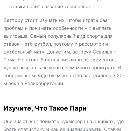
ставки носит название «экспресс».
Беттору стоит изучать их, чтобы играть без
проблем и понимать особенности » « выплаты
выигрыша. Самый популярный вид спорта для
ставок – это футбол, поэтому и рассмотрим
футбольный матч, допустим, встречу Севилья –
Рома. Не стоит бояться низких коэффициентов,
лучше выиграть не много, чем много проиграть. В
современном виде букмекерство зародилось в 20-
м веке в Великобритании.
Изучите, Что Такое Пари
Они знают, как поймать букмекера на ошибках, где
брать статистику и как ее анализировать. Ставки