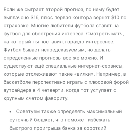
Если же сыграет второй прогноз, по нему будет
выплачено $16, плюс первая контора вернет $10 по
страховке. Многие любители футбола ставят на
футбол для обострения интереса. Смотреть матч,
на который ты поставил, гораздо интереснее.
Футбол бывает непредсказуемым, но делать
определенные прогнозы все же можно. И
существуют ещё специальные интернет-сервисы,
которые отслеживают такие «вилки». Например, в
баскетболе перспективно играть с плюсовой форой
аутсайдера в 4 четверти, когда тот уступает с
крупным счетом фавориту.
Советуем также определять максимальный
суточный бюджет, что поможет избежать
быстрого проигрыша банка за короткий