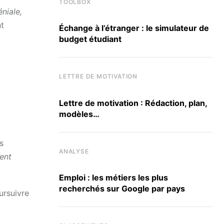
TOOLBOX
éniale,
nt
Échange à l’étranger : le simulateur de
budget étudiant
LETTRE DE MOTIVATION
Lettre de motivation : Rédaction, plan,
modèles…
s
ANALYSE
ment
Emploi : les métiers les plus
recherchés sur Google par pays
ursuivre