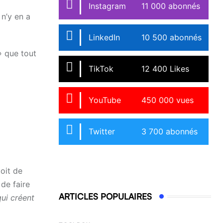
Instagram
11 000 abonnés
 n’y en a
LinkedIn
10 500 abonnés
 »
que tout
TikTok
12 400 Likes
YouTube
450 000 vues
Twitter
3 700 abonnés
doit de
 de faire
ARTICLES POPULAIRES
qui créent