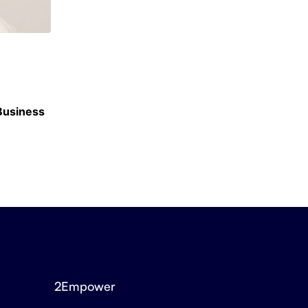
CLASSEMENTS
 Business
Classement des meilleurs masters en Finan
16 JUIN 2026
2Empower