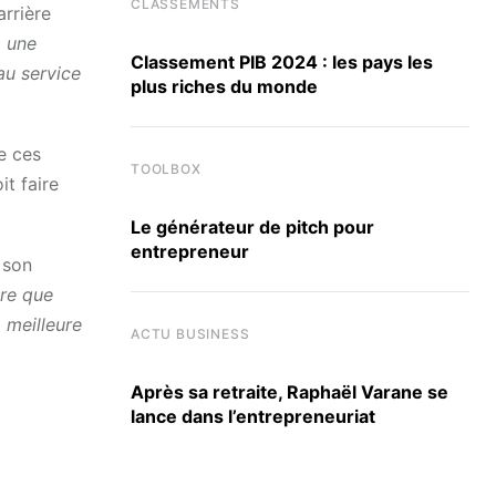
CLASSEMENTS
arrière
, une
Classement PIB 2024 : les pays les
au service
plus riches du monde
e ces
TOOLBOX
it faire
Le générateur de pitch pour
entrepreneur
 son
tre que
 meilleure
ACTU BUSINESS
Après sa retraite, Raphaël Varane se
lance dans l’entrepreneuriat