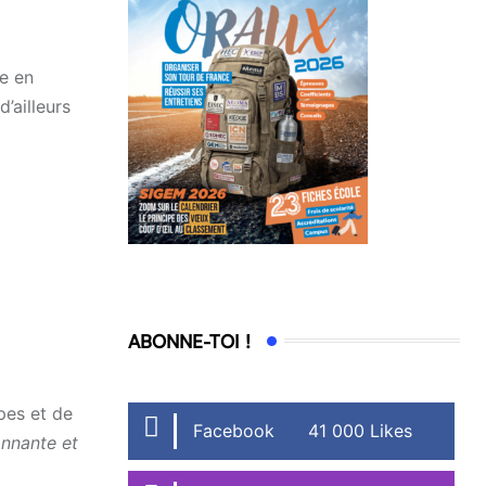
ne en
’ailleurs
ABONNE-TOI !
pes et de
Facebook
41 000 Likes
onnante et