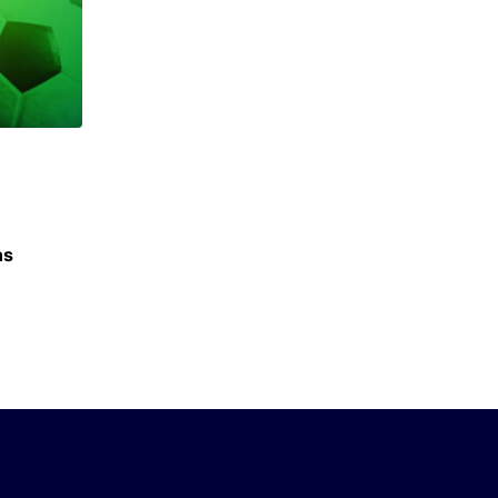
LEVÉE DE FONDS
ns
Finishers signe une levée de fonds de 3,3 mil
21 DÉCEMBRE 2023