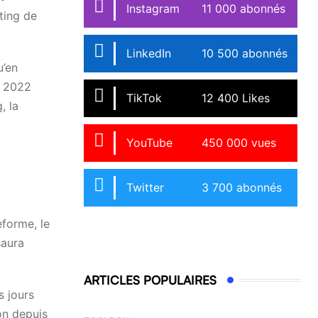
Instagram
11 000 abonnés
ting de
LinkedIn
10 500 abonnés
u’en
e 2022
TikTok
12 400 Likes
, la
YouTube
450 000 vues
Twitter
3 700 abonnés
eforme, le
saura
ARTICLES POPULAIRES
s jours
on depuis