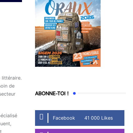
ittéraire.
soin de
ABONNE-TOI !
 secteur
́cialisé
Facebook
41 000 Likes
luent,
t