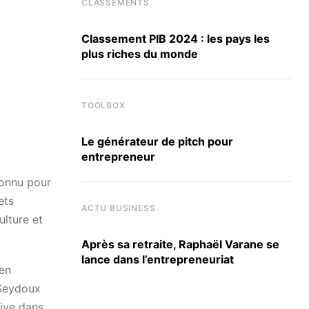
CLASSEMENTS
Classement PIB 2024 : les pays les
plus riches du monde
TOOLBOX
Le générateur de pitch pour
entrepreneur
connu pour
ets
ACTU BUSINESS
ulture et
Après sa retraite, Raphaël Varane se
lance dans l’entrepreneuriat
 en
 Seydoux
tive dans