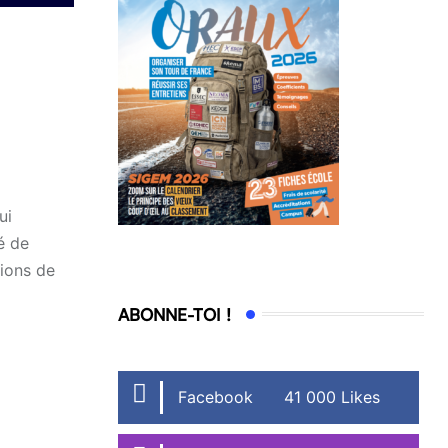
ui
é de
tions de
ABONNE-TOI !
Facebook
41 000 Likes