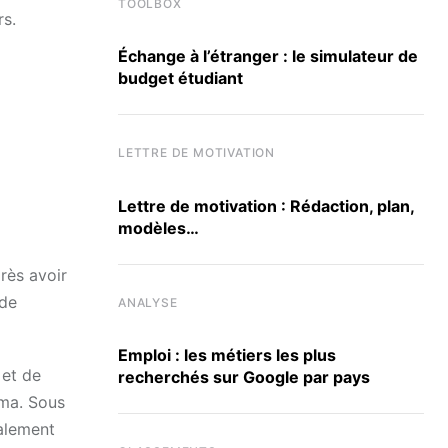
TOOLBOX
rs.
Échange à l’étranger : le simulateur de
budget étudiant
LETTRE DE MOTIVATION
Lettre de motivation : Rédaction, plan,
modèles…
rès avoir
 de
ANALYSE
Emploi : les métiers les plus
 et de
recherchés sur Google par pays
éma. Sous
galement