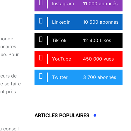
Instagram
11 000 abonnés
LinkedIn
10 500 abonnés
 monde
TikTok
12 400 Likes
onnaires
que. Pour
YouTube
450 000 vues
teurs de
Twitter
3 700 abonnés
de se faire
ant près
ARTICLES POPULAIRES
u conseil