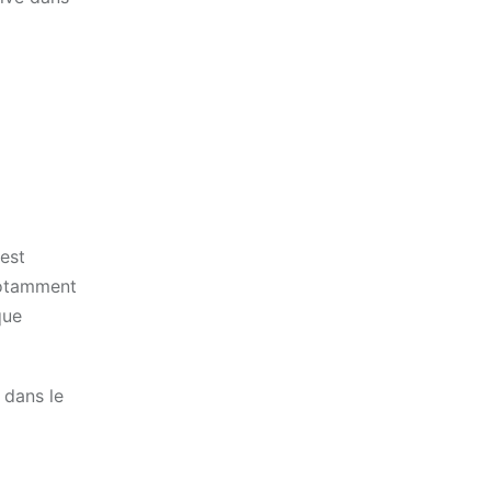
est
 notamment
que
 dans le