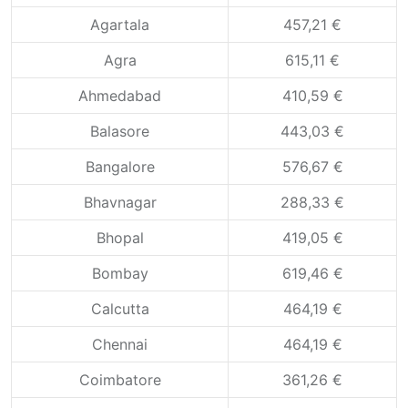
Agartala
457,21 €
Agra
615,11 €
Ahmedabad
410,59 €
Balasore
443,03 €
Bangalore
576,67 €
Bhavnagar
288,33 €
Bhopal
419,05 €
Bombay
619,46 €
Calcutta
464,19 €
Chennai
464,19 €
Coimbatore
361,26 €