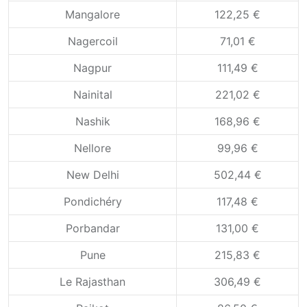
Mangalore
122,25 €
Nagercoil
71,01 €
Nagpur
111,49 €
Nainital
221,02 €
Nashik
168,96 €
Nellore
99,96 €
New Delhi
502,44 €
Pondichéry
117,48 €
Porbandar
131,00 €
Pune
215,83 €
Le Rajasthan
306,49 €