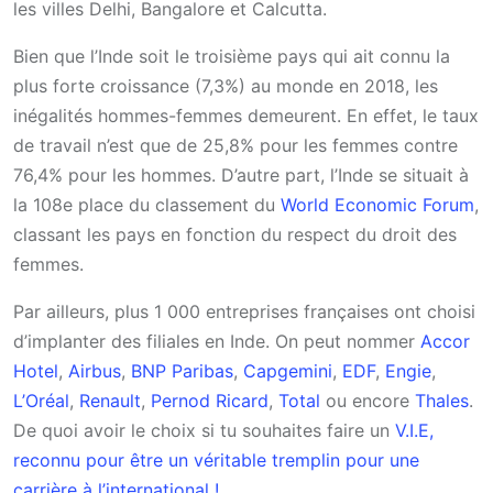
les villes Delhi, Bangalore et Calcutta.
Bien que l’Inde soit le troisième pays qui ait connu la
plus forte croissance (7,3%) au monde en 2018, les
inégalités hommes-femmes demeurent. En effet, le taux
de travail n’est que de 25,8% pour les femmes contre
76,4% pour les hommes. D’autre part, l’Inde se situait à
la 108e place du classement du
World Economic Forum
,
classant les pays en fonction du respect du droit des
femmes.
Par ailleurs, plus 1 000 entreprises françaises ont choisi
d’implanter des filiales en Inde. On peut nommer
Accor
Hotel
,
Airbus
,
BNP Paribas
,
Capgemini
,
EDF
,
Engie
,
L’Oréal
,
Renault
,
Pernod Ricard
,
Total
ou encore
Thales
.
De quoi avoir le choix si tu souhaites faire un
V.I.E,
reconnu pour être un véritable tremplin pour une
carrière à l’international !