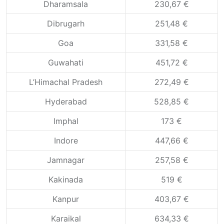
Dharamsala
230,67 €
Dibrugarh
251,48 €
Goa
331,58 €
Guwahati
451,72 €
L’Himachal Pradesh
272,49 €
Hyderabad
528,85 €
Imphal
173 €
Indore
447,66 €
Jamnagar
257,58 €
Kakinada
519 €
Kanpur
403,67 €
Karaikal
634,33 €