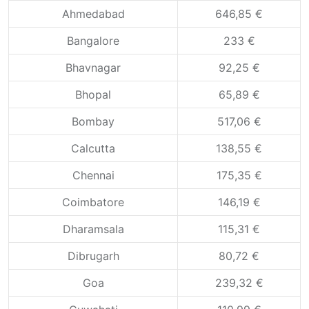
Ahmedabad
646,85 €
Bangalore
233 €
Bhavnagar
92,25 €
Bhopal
65,89 €
Bombay
517,06 €
Calcutta
138,55 €
Chennai
175,35 €
Coimbatore
146,19 €
Dharamsala
115,31 €
Dibrugarh
80,72 €
Goa
239,32 €