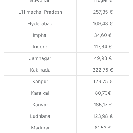
Guwahati
110,99 €
L’Himachal Pradesh
257,35 €
Hyderabad
169,43 €
Imphal
34,60 €
Indore
117,64 €
Jamnagar
49,98 €
Kakinada
222,78 €
Kanpur
129,75 €
Karaikal
80,73€
Karwar
185,17 €
Ludhiana
123,98 €
Madurai
81,52 €