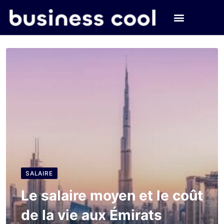
SALAIRE
Le salaire moyen et le coût
de la vie aux Émirats