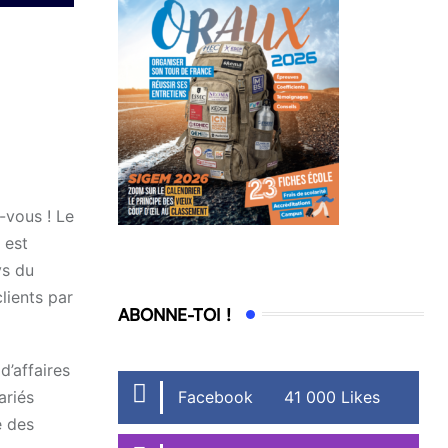
-vous ! Le
 est
ys du
lients par
ABONNE-TOI !
d’affaires
Facebook
41 000 Likes
ariés
é des