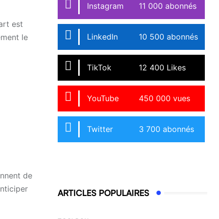
Instagram
11 000 abonnés
art est
LinkedIn
10 500 abonnés
ement le
TikTok
12 400 Likes
YouTube
450 000 vues
Twitter
3 700 abonnés
onnent de
nticiper
ARTICLES POPULAIRES