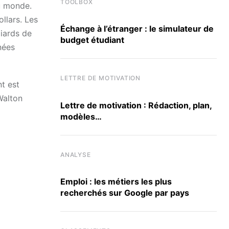
TOOLBOX
au monde.
llars. Les
Échange à l’étranger : le simulateur de
liards de
budget étudiant
nées
LETTRE DE MOTIVATION
t est
Walton
Lettre de motivation : Rédaction, plan,
modèles…
ANALYSE
Emploi : les métiers les plus
recherchés sur Google par pays