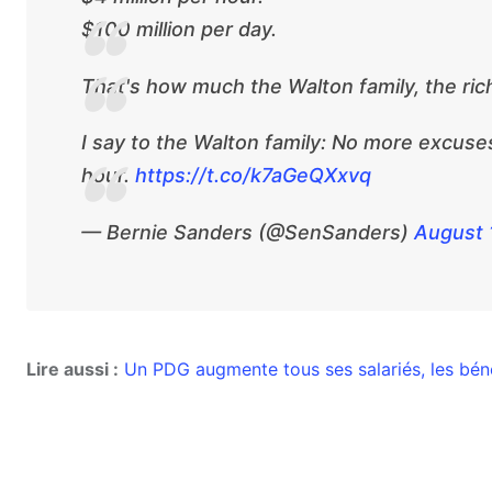
$100 million per day.
That's how much the Walton family, the rich
I say to the Walton family: No more excuse
hour.
https://t.co/k7aGeQXxvq
— Bernie Sanders (@SenSanders)
August 
Lire aussi :
Un PDG augmente tous ses salariés, les béné