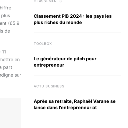
CLASSEMENTS
hiffre
 plus
Classement PIB 2024 : les pays les
plus riches du monde
ent (65.9
ds de
TOOLBOX
 11
Le générateur de pitch pour
 mettre en
entrepreneur
a part
indigne sur
ACTU BUSINESS
Après sa retraite, Raphaël Varane se
lance dans l’entrepreneuriat