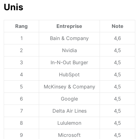
Unis
Rang
Entreprise
Note
1
Bain & Company
4,6
2
Nvidia
4,5
3
In-N-Out Burger
4,5
4
HubSpot
4,5
5
McKinsey & Company
4,5
6
Google
4,5
7
Delta Air Lines
4,5
8
Lululemon
4,5
9
Microsoft
4,5