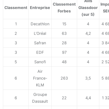
Avis
Classement
Imp
Classement
Entreprise
Glassdoor
Forbes
SE
(sur 5)
1
Decathlon
15
4
4 6
2
L’Oréal
63
4,2
4 6
3
Safran
28
4
3 8
3
EDF
97
4
4 6
5
Sanofi
48
4
2 5
Air
6
France-
263
3,5
5 8
KLM
Groupe
6
22
4,4
1 3
Dassault