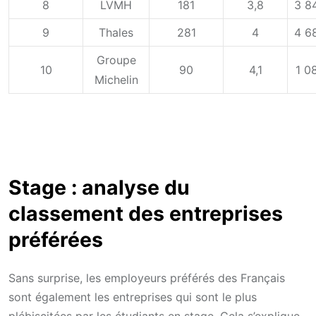
8
LVMH
181
3,8
3 8
9
Thales
281
4
4 6
Groupe
10
90
4,1
1 0
Michelin
Stage : analyse du
classement des entreprises
préférées
Sans surprise, les employeurs préférés des Français
sont également les entreprises qui sont le plus
plébiscitées par les étudiants en stage. Cela s’explique