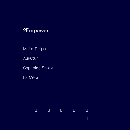
2Empower
Major-Prépa
AuFutur
Capitaine Study
La Méta