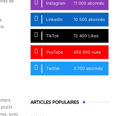
près de
Instagram
11 000 abonnés
LinkedIn
10 500 abonnés
ux
ns
TikTok
12 400 Likes
YouTube
450 000 vues
Twitter
3 700 abonnés
ndant,
ARTICLES POPULAIRES
 plutôt
ères, avec