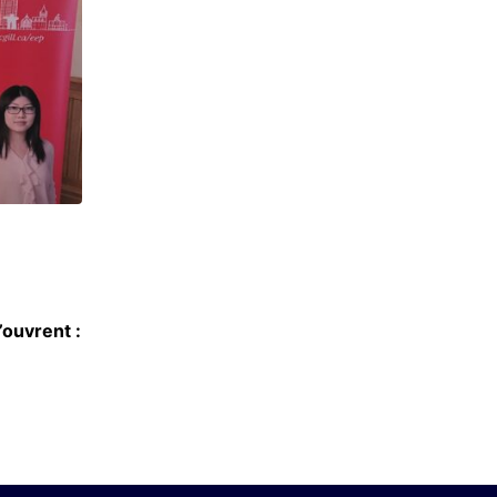
ANALYSE
’ouvrent :
Dirigeant de Grande Ecole de Management : 
d’équilibriste
14 AVRIL 2026