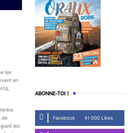
se les
ivent en
rcq,
ABONNE-TOI !
’entre
Facebook
41 000 Likes
e de
giant les