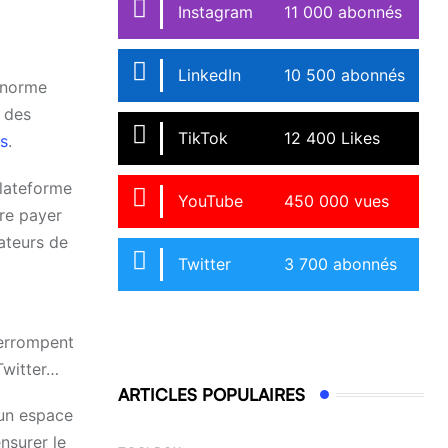
Instagram
11 000 abonnés
LinkedIn
10 500 abonnés
 énorme
e des
TikTok
12 400 Likes
s
.
plateforme
YouTube
450 000 vues
ire payer
sateurs de
Twitter
3 700 abonnés
terrompent
 Twitter…
ARTICLES POPULAIRES
 un espace
ensurer le