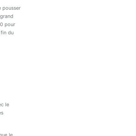
e pousser
 grand
00 pour
 fin du
c le
es
que le