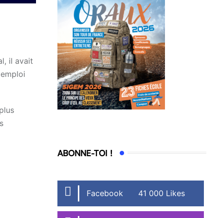
, il avait
 emploi
plus
s
ABONNE-TOI !
Facebook
41 000 Likes