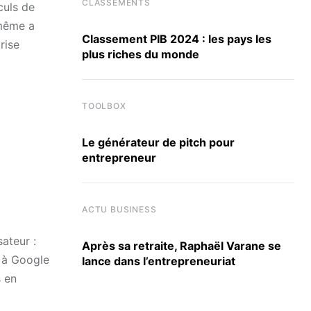
CLASSEMENTS
culs de
-même a
Classement PIB 2024 : les pays les
rise
plus riches du monde
TOOLBOX
Le générateur de pitch pour
entrepreneur
ACTU BUSINESS
ateur :
Après sa retraite, Raphaël Varane se
s à Google
lance dans l’entrepreneuriat
s en