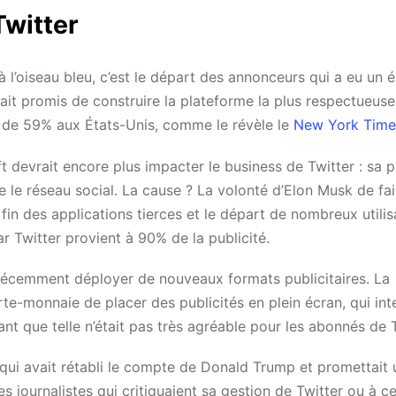
Twitter
à l’oiseau bleu, c’est le départ des annonceurs qui a eu un
vait promis de construire la plateforme la plus respectueus
gé de 59% aux États-Unis, comme le révèle le
New York Time
 devrait encore plus impacter le business de Twitter : sa 
e le réseau social. La cause ? La volonté d’Elon Musk de fa
 fin des applications tierces et le départ de nombreux utili
ar Twitter provient à 90% de la publicité.
é récemment déployer de nouveaux formats publicitaires. La
te-monnaie de placer des publicités en plein écran, qui in
 tant que telle n’était pas très agréable pour les abonnés de
i qui avait rétabli le compte de Donald Trump et promettait
les journalistes qui critiquaient sa gestion de Twitter ou à c