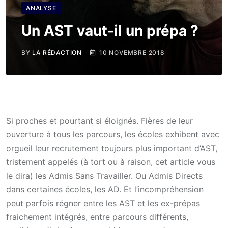
ANALYSE
Un AST vaut-il un prépa ?
BY
LA RÉDACTION
10 NOVEMBRE 2018
Si proches et pourtant si éloignés. Fières de leur
ouverture à tous les parcours, les écoles exhibent avec
orgueil leur recrutement toujours plus important d’AST,
tristement appelés (à tort ou à raison, cet article vous
le dira) les Admis Sans Travailler. Ou Admis Directs
dans certaines écoles, les AD. Et l’incompréhension
peut parfois régner entre les AST et les ex-prépas
fraichement intégrés, entre parcours différents,