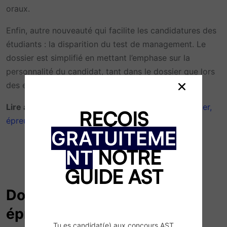
oraux.
Enfin, autre nouveauté qui facilite les candidatures des
étudiants : la disparition du test de management. Le
dossier est simplifié en mettant l’emphase sur la
personnalité du candidat, tant dans le dossier que lors
des entretiens de motivation de chaque école.
Lire aussi :
Concours Passerelle 2 (2024) : calendrier,
REÇOIS
épreuves, dossier, écoles
GRATUITEME
NOTRE
NT
GUIDE AST
Dossier et oraux : les
épreuves d’admissibilité et
Tu es candidat(e) aux concours AST