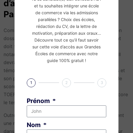
d’admission du concours
et tu souhaites intégrer une école
Passerelle 2024
de commerce via les admissions
parallèles ? Choix des écoles,
rédaction du CV, de la lettre de
Comme évoqué, le concours Passerelle simplifie son
motivation, préparation aux oraux…
dossier de candidature pour 2024. Ainsi, le candidat
Découvre tout ce qu’il faut savoir
doit fournir un dossier complet qui comprend
sur cette voie d’accès aux Grandes
Écoles de commerce avec notre
notamment un CV, ainsi qu’un test de personnalité. Il
guide 100% gratuit !
devra également répondre à des questions pour
témoigner de sa motivation ou évoquer ses valeurs et
son projet professionnel. Le tout est complété par le
1
2
3
score obtenu à un test d’anglais au choix parmi le
TOEFL, le TOEIC, le IELTS, le test Cambridge ou encore
Prénom
le test Passerelle.
Outre la note à ce test, le candidat obtient également
une note à son entretien individuel qu’il doit passer
Nom
dans chacune des écoles qu’il souhaite intégrer. Pour