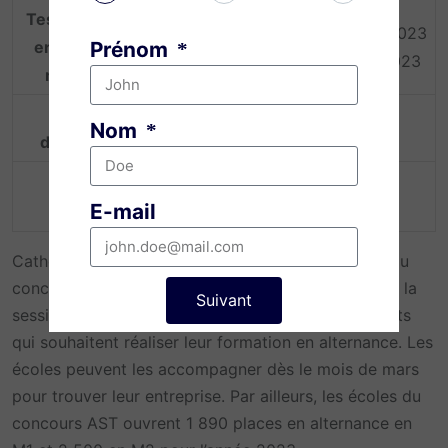
Test d’anglais +
Du 28 janvier
Du 15 mai 2023
Prénom
entretiens de
2023 au 4
au 5 juin 2023
motivation
février 2023
Résultats
Nom
Février
Juin
d’admission
Rentrée
Septembre 2023
E-mail
Catherine Gautier de la Plaine, déléguée générale du
concours Passerelle, en a profité pour préciser que la
Suivant
session de janvier 2023 est idéale pour les étudiants
qui souhaitent réaliser leur formation en alternance. Les
écoles peuvent les accompagner dès le mois de mars
pour trouver leur entreprise. Par ailleurs, les écoles du
concours AST ouvrent 1 890 places en alternance en