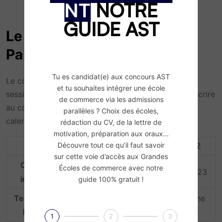
NOTRE
NT
GUIDE AST
Le calendrier du concours
Passerelle 2023
Tu es candidat(e) aux concours AST
Le concours Passerelle 2023 conserve la double
et tu souhaites intégrer une école
session de recrutement. Il est déjà possible de s’inscrire
de commerce via les admissions
au concours Passerelle 1 ou Passerelle 2. Voici le
parallèles ? Choix des écoles,
calendrier pour le concours AST en 2023.
rédaction du CV, de la lettre de
motivation, préparation aux oraux…
Découvre tout ce qu’il faut savoir
Session 1
Session 2
sur cette voie d’accès aux Grandes
Clôture des
Écoles de commerce avec notre
17 janvier 2023
25 avril 2023
inscriptions
guide 100% gratuit !
re
e
Test d’aptitude
1
quinzaine de
2
quinzaine
Passerelle
janvier
d’avril
1
2
3