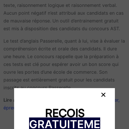
texte, raisonnement logique et raisonnement verbal.
Aucun point négatif n’est attribué aux candidats en cas
de mauvaise réponse. Un outil d’entrainement gratuit
est mis à disposition des candidats du concours AST.
Le test d’anglais Passerelle, quant à lui, vise à évaluer la
compréhension écrite et orale des candidats. Il dure
une heure. Le concours rappelle que la préparation à
ces tests est clé pour espérer avoir un bon score qui
ouvre les portes d’une école de commerce. Son
passage est entièrement gratuit pour les candidats
inscrits au concours Passerelle.
Lire aussi :
Concours Passerelle 1 (2023) : calendrier,
épreuves, dossier, écoles
REÇOIS
GRATUITEME