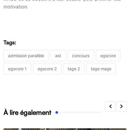
motivation.
Tags:
admission parallèle
ast
concours
egscore
egscore 1
egscore 2
tage 2
tage mage
À lire également