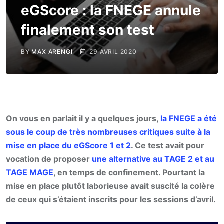
eGScore : la FNEGE annule
finalement son test
BY
MAX ARENGI
29 AVRIL 2020
On vous en parlait il y a quelques jours,
la FNEGE a été
sous le coup de très nombreuses critiques suite à la
mise en place du eGScore 1 et 2
. Ce test avait pour
vocation de proposer
une alternative au TAGE 2 et au
TAGE MAGE
, en temps de confinement. Pourtant la
mise en place plutôt laborieuse avait suscité la colère
de ceux qui s’étaient inscrits pour les sessions d’avril.