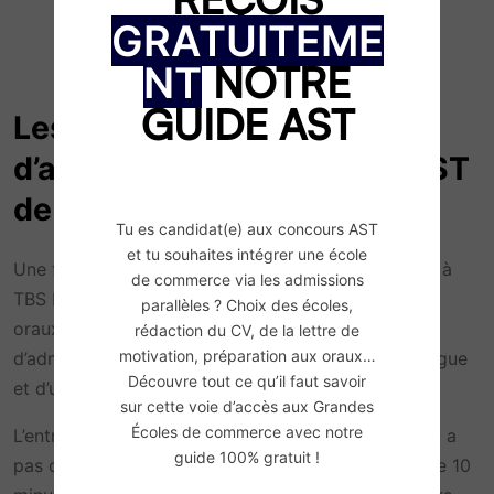
GRATUITEME
NOTRE
NT
GUIDE AST
Les épreuves orales
d’admission du concours AST
de TBS Education
Tu es candidat(e) aux concours AST
et tu souhaites intégrer une école
Une fois que tu es considéré(e) comme admissible à
de commerce via les admissions
TBS Education, tu dois alors te préparer aux deux
parallèles ? Choix des écoles,
oraux de l’école de commerce. Ces épreuves
rédaction du CV, de la lettre de
motivation, préparation aux oraux…
d’admissions sont constituées d’un entretien de langue
Découvre tout ce qu’il faut savoir
et d’un entretien de motivation.
sur cette voie d’accès aux Grandes
Écoles de commerce avec notre
L’entretien de langue (LV1) dure 2×10 minutes. Il n’y a
guide 100% gratuit !
pas de temps de préparation. La première partie de 10