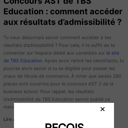
Concours AST de TBS
Education : comment accéder
aux résultats d’admissibilité ?
Tu veux désormais savoir comment accéder à tes
résultats d’admissibilité ? Pour cela, il te suffit de te
connecter sur l’espace dédié aux candidats sur
le site
de TBS Education
. Après avoir rentré tes identifiants, tu
pourras alors savoir si tu es éligible pour passer les
oraux de l’école de commerce. À noter que seules 280
places sont ouvertes pour le concours AST 2 de la
business school. Pour rappel, les résultats
d’admissibilité de TBS Education seront publié ce
mercredi 10 mai à 10h.
Lire aussi
:
Concours AST : le calendrier 2023
REÇOIS