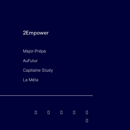
2Empower
Major-Prépa
AuFutur
Capitaine Study
La Méta