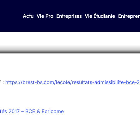
Actu
Vie Pro
Entreprises
Vie Étudiante
Entrepre
7 : les résultats
7 :
https://brest-bs.com/lecole/resultats-admissibilite-bce-
lités 2017 – BCE & Ecricome