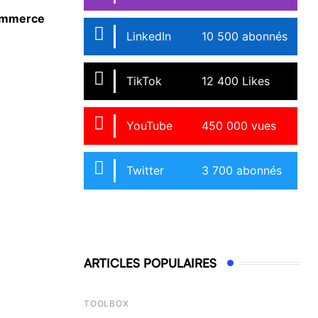
commerce
Baromètre 2025 sur les stéréotypes de genre
conclusions de la CGE
LinkedIn
10 500 abonnés
20 OCTOBRE 2025
TikTok
12 400 Likes
YouTube
450 000 vues
Twitter
3 700 abonnés
ARTICLES POPULAIRES
TOOLBOX