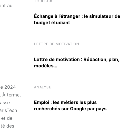
TOOLBOX
ont au
Échange à l’étranger : le simulateur de
budget étudiant
LETTRE DE MOTIVATION
Lettre de motivation : Rédaction, plan,
modèles…
ire 2024-
ANALYSE
. À terme,
Emploi : les métiers les plus
lasse
recherchés sur Google par pays
arisTech
 et de
ité des