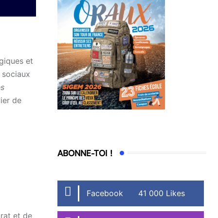
ogiques et
x sociaux
es
vier de
ABONNE-TOI !
Facebook
41 000 Likes
rat et de