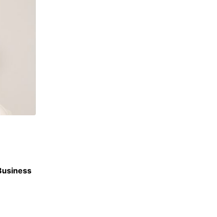
ACTU ÉCOLES
 Business
Berkeley, Harvard, UCLA : SKEMA signe 30 
accords internationaux
3 JUILLET 2026