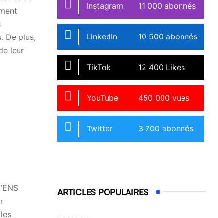
Instagram
11 000 abonnés
ement
s
LinkedIn
10 500 abonnés
. De plus,
de leur
TikTok
12 400 Likes
YouTube
450 000 vues
Twitter
3 700 abonnés
l’ENS
ARTICLES POPULAIRES
r
 les