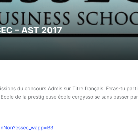
SEC – AST 2017
issions du concours Admis sur Titre français. Feras-tu part
Ecole de la prestigieuse école cergyssoise sans passer par
LoginNon?essec_wapp=B3