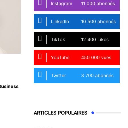
Instagram
11 000 abonnés
LinkedIn
10 500 abonnés
TikTok
12 400 Likes
YouTube
450 000 vues
ACTU ÉCOLES
Twitter
3 700 abonnés
 Business
Berkeley, Harvard, UCLA : SKEMA signe 30 
accords internationaux
3 JUILLET 2026
ARTICLES POPULAIRES