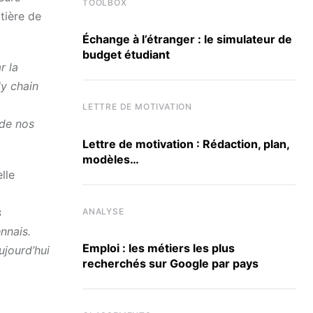
TOOLBOX
tière de
Échange à l’étranger : le simulateur de
budget étudiant
r la
ly chain
LETTRE DE MOTIVATION
 de nos
Lettre de motivation : Rédaction, plan,
modèles…
lle
s
ANALYSE
nnais.
Emploi : les métiers les plus
jourd’hui
recherchés sur Google par pays