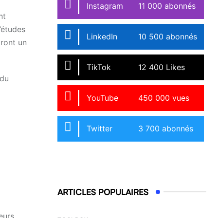
Instagram
11 000 abonnés
nt
’études
LinkedIn
10 500 abonnés
dront un
TikTok
12 400 Likes
 du
YouTube
450 000 vues
Twitter
3 700 abonnés
ARTICLES POPULAIRES
eurs