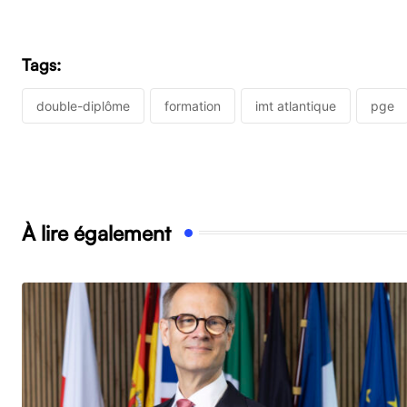
Tags:
double-diplôme
formation
imt atlantique
pge
À lire également