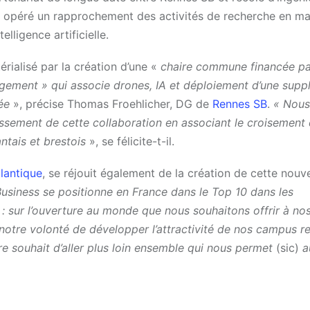
jà opéré un rapprochement des activités de recherche en ma
elligence artificielle.
érialisé par la création d’une «
chaire commune financée pa
gement » qui associe drones, IA et déploiement d’une supp
sée
», précise Thomas Froehlicher, DG de
Rennes SB
.
« Nous
ssement de cette collaboration en associant le croisement
tais et brestois
», se félicite-t-il.
lantique
, se réjouit également de la création de cette nouve
siness se positionne en France dans le Top 10 dans les
 sur l’ouverture au monde que nous souhaitons offrir à no
notre volonté de développer l’attractivité de nos campus re
re souhait d’aller plus loin ensemble qui nous permet
(sic)
au