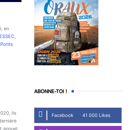
é, en
ESSEC
,
 Ponts
ABONNE-TOI !
020, ils
Facebook
41 000 Likes
dernière
t annuel.