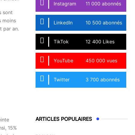
Instagram
11 000 abonnés
s sont
s moins
LinkedIn
10 500 abonnés
t par an.
TikTok
12 400 Likes
YouTube
450 000 vues
Twitter
3 700 abonnés
ARTICLES POPULAIRES
inte
nsi, 15%