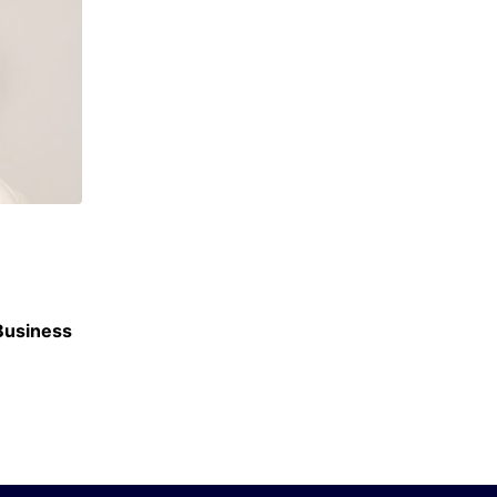
ACTU ÉCOLES
 Business
Berkeley, Harvard, UCLA : SKEMA signe 30 
accords internationaux
3 JUILLET 2026