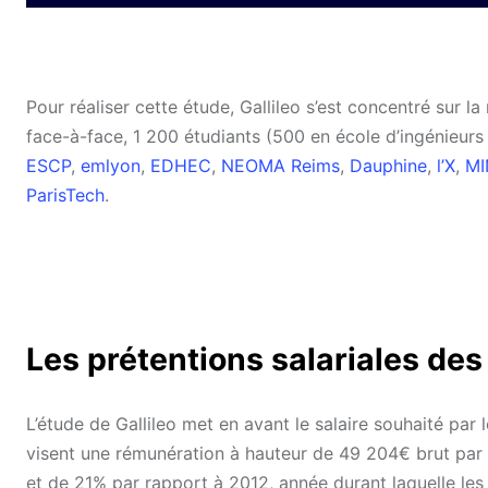
Pour réaliser cette étude, Gallileo s’est concentré sur la
face-à-face, 1 200 étudiants (500 en école d’ingénieurs
ESCP
,
emlyon
,
EDHEC
,
NEOMA Reims
,
Dauphine
,
l’X
,
MI
ParisTech
.
Les prétentions salariales de
L’étude de Gallileo met en avant le salaire souhaité par 
visent une rémunération à hauteur de 49 204€ brut par a
et de 21% par rapport à 2012, année durant laquelle le