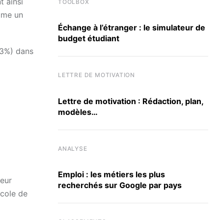
t ainsi
TOOLBOX
omme un
Échange à l’étranger : le simulateur de
budget étudiant
(33%) dans
LETTRE DE MOTIVATION
Lettre de motivation : Rédaction, plan,
modèles…
ANALYSE
Emploi : les métiers les plus
leur
recherchés sur Google par pays
école de