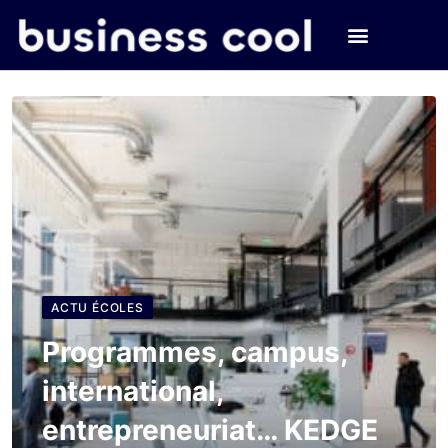
ACTU ÉCOLES
Programmes, campus,
international,
entrepreneuriat… KEDGE