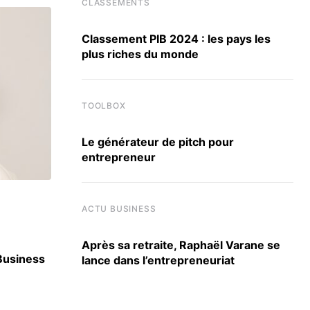
CLASSEMENTS
Classement PIB 2024 : les pays les
plus riches du monde
TOOLBOX
Le générateur de pitch pour
entrepreneur
ACTU ÉCOLES
ACTU BUSINESS
Après sa retraite, Raphaël Varane se
 Business
Berkeley, Harvard, UCLA : SKEMA signe 30 
lance dans l’entrepreneuriat
accords internationaux
3 JUILLET 2026