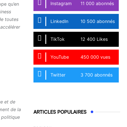
Instagram
11 000 abonnés
ope qu’en
siness
de toutes
LinkedIn
10 500 abonnés
 accélérer
TikTok
12 400 Likes
YouTube
450 000 vues
Twitter
3 700 abonnés
ue et de
ement de la
ARTICLES POPULAIRES
 politique