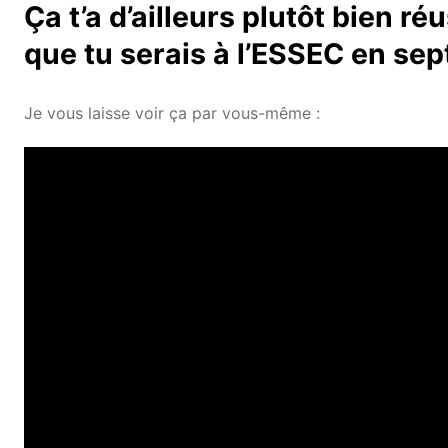
Ça t’a d’ailleurs plutôt bien r
que tu serais à l’ESSEC en se
Je vous laisse voir ça par vous-même :