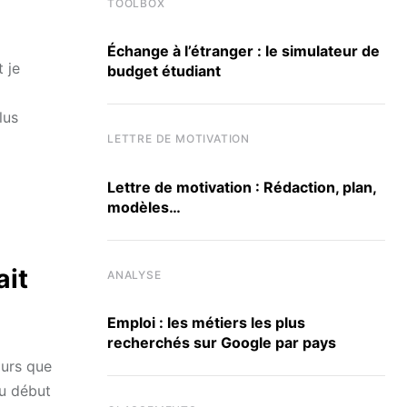
TOOLBOX
Échange à l’étranger : le simulateur de
 je
budget étudiant
lus
LETTRE DE MOTIVATION
Lettre de motivation : Rédaction, plan,
modèles…
ait
ANALYSE
Emploi : les métiers les plus
recherchés sur Google par pays
ours que
Au début