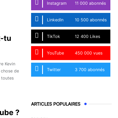
Instagram
11 000 abonnés
LinkedIn
10 500 abonnés
x-tu
TikTok
12 400 Likes
YouTube
450 000 vues
re Kevin
Twitter
3 700 abonnés
e chose de
 toutes
ARTICLES POPULAIRES
Tube ?