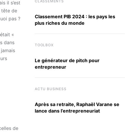
CLASSEMENTS
s il s’est
 tête de
Classement PIB 2024 : les pays les
quoi pas ?
plus riches du monde
était «
os dans
TOOLBOX
s jamais
ours
Le générateur de pitch pour
entrepreneur
ACTU BUSINESS
Après sa retraite, Raphaël Varane se
lance dans l’entrepreneuriat
celles de