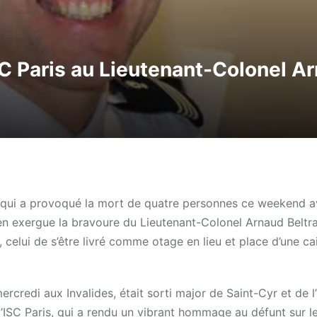
C Paris au Lieutenant-Colonel A
, qui a provoqué la mort de quatre personnes ce weekend a
s en exergue la bravoure du Lieutenant-Colonel Arnaud Belt
celui de s’être livré comme otage en lieu et place d’une ca
redi aux Invalides, était sorti major de Saint-Cyr et de l
l’ISC Paris, qui a rendu un vibrant hommage au défunt sur le