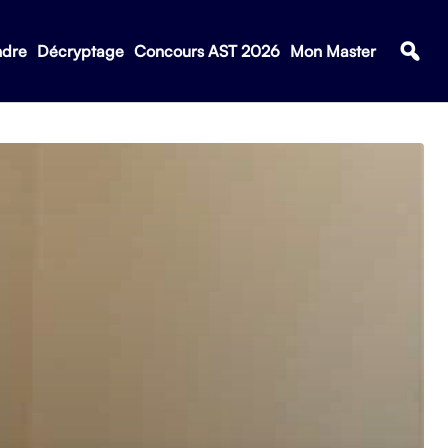
ndre
Décryptage
Concours AST 2026
Mon Master