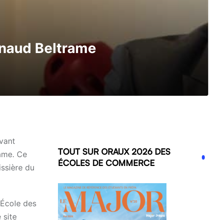
rnaud Beltrame
vant
TOUT SUR ORAUX 2026 DES
rame. Ce
ÉCOLES DE COMMERCE
issière du
’École des
 site