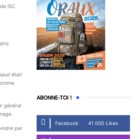
 de ISC
atre
naud était
 comme
ABONNE-TOI !
r général
mmage.
Facebook
41 000 Likes
oindre par