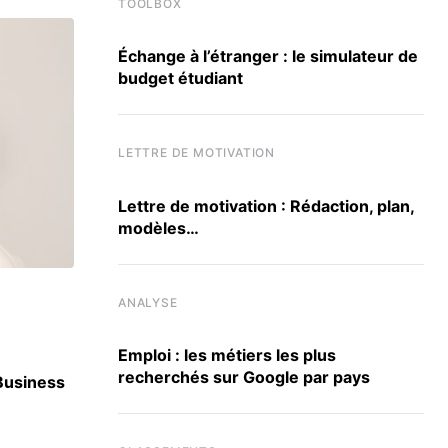
TOOLBOX
Échange à l’étranger : le simulateur de
budget étudiant
LETTRE DE MOTIVATION
Lettre de motivation : Rédaction, plan,
modèles…
ANALYSE
ACTU ÉCOLES
Emploi : les métiers les plus
recherchés sur Google par pays
 Business
Berkeley, Harvard, UCLA : SKEMA signe 30 
accords internationaux
3 JUILLET 2026