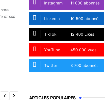
Instagram
11 000 abonnés
 sans
e et ses
LinkedIn
10 500 abonnés
TikTok
12 400 Likes
YouTube
450 000 vues
Twitter
3 700 abonnés
ARTICLES POPULAIRES