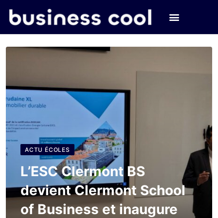
ACTU ÉCOLES
L’ESC Clermont BS
devient Clermont School
of Business et inaugure