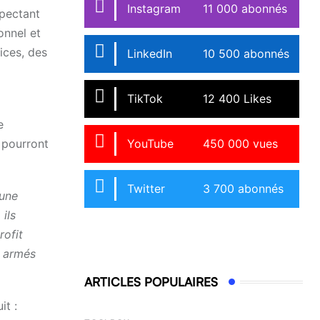
Instagram
11 000 abonnés
spectant
onnel et
ices, des
LinkedIn
10 500 abonnés
TikTok
12 400 Likes
e
 pourront
YouTube
450 000 vues
Twitter
3 700 abonnés
 une
ils
rofit
x armés
ARTICLES POPULAIRES
it :