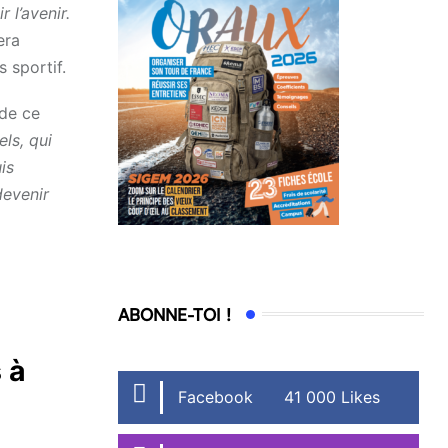
 l’avenir.
era
 sportif.
 de ce
ls, qui
is
devenir
ABONNE-TOI !
 à
Facebook
41 000 Likes