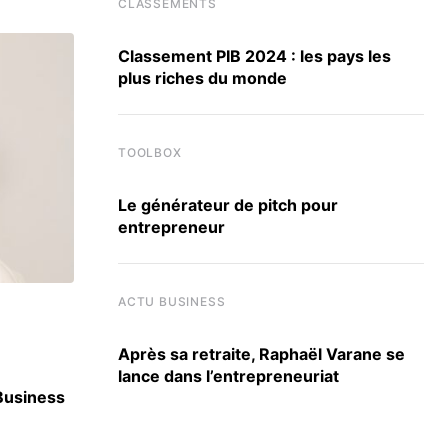
CLASSEMENTS
Classement PIB 2024 : les pays les
plus riches du monde
TOOLBOX
Le générateur de pitch pour
entrepreneur
ACTU BUSINESS
ACTU ÉCOLES
Après sa retraite, Raphaël Varane se
lance dans l’entrepreneuriat
 Business
Berkeley, Harvard, UCLA : SKEMA signe 30 
accords internationaux