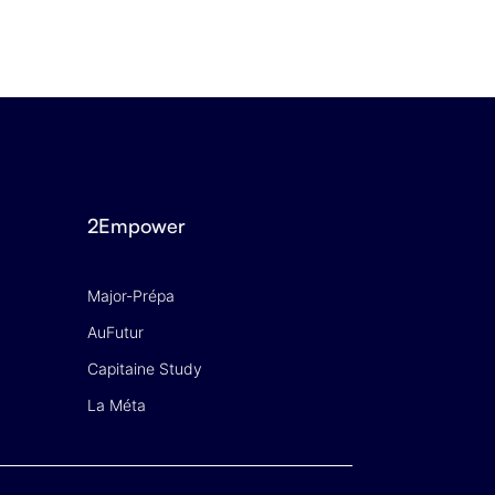
3 JUILLET 2026
2Empower
Major-Prépa
AuFutur
Capitaine Study
La Méta