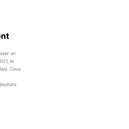
ent
sser un
021, le
lais. Ceux
ésultats