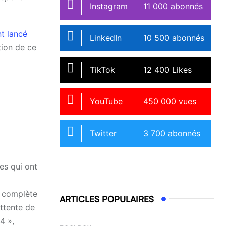
Instagram
11 000 abonnés
t lancé
LinkedIn
10 500 abonnés
tion de ce
TikTok
12 400 Likes
YouTube
450 000 vues
Twitter
3 700 abonnés
es qui ont
s complète
ARTICLES POPULAIRES
ttente de
4 »,