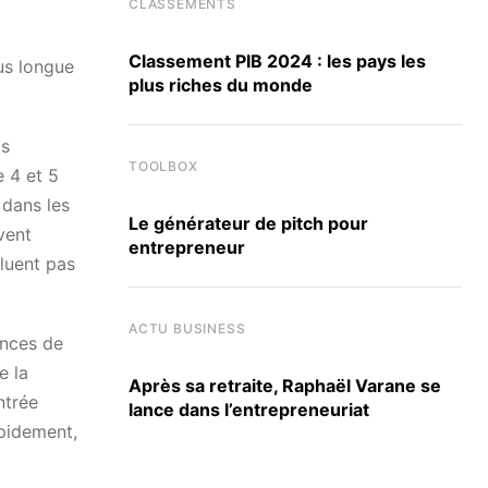
CLASSEMENTS
Classement PIB 2024 : les pays les
us longue
plus riches du monde
is
TOOLBOX
e 4 et 5
 dans les
Le générateur de pitch pour
vent
entrepreneur
cluent pas
ACTU BUSINESS
ences de
e la
Après sa retraite, Raphaël Varane se
ntrée
lance dans l’entrepreneuriat
apidement,