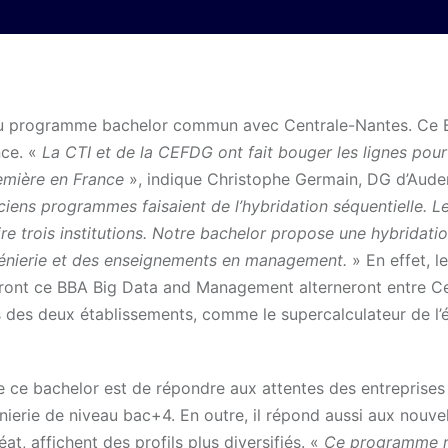
eau programme bachelor commun avec Centrale-Nantes. Ce B
nce. «
La CTI et de la CEFDG ont fait bouger les lignes pour
emière en France
», indique Christophe Germain, DG d’Auden
ciens programmes faisaient de l’hybridation séquentielle. L
e trois institutions. Notre bachelor propose une hybridati
génierie et des enseignements en management.
» En effet, l
ivront ce BBA Big Data and Management alterneront entre C
es des deux établissements, comme le supercalculateur de l’
e ce bachelor est de répondre aux attentes des entreprises
erie de niveau bac+4. En outre, il répond aussi aux nouvel
at, affichent des profils plus diversifiés. «
Ce programme 