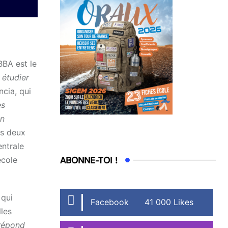
BA est le
 étudier
cia, qui
es
on
es deux
entrale
ABONNE-TOI !
école
 qui
Facebook
41 000 Likes
les
répond