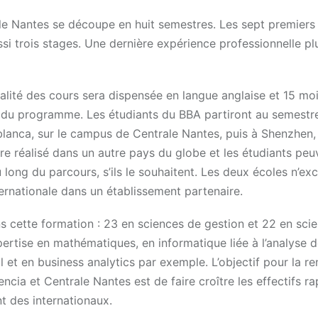
e Nantes se découpe en huit semestres. Les sept premiers
i trois stages. Une dernière expérience professionnelle pl
gralité des cours sera dispensée en langue anglaise et 15 mo
ité du programme. Les étudiants du BBA partiront au semestr
blanca, sur le campus de Centrale Nantes, puis à Shenzhen,
e réalisé dans un autre pays du globe et les étudiants peu
u long du parcours, s’ils le souhaitent. Les deux écoles n’ex
ternationale dans un établissement partenaire.
s cette formation : 23 en sciences de gestion et 22 en sci
xpertise en mathématiques, en informatique liée à l’analyse d
et en business analytics par exemple. L’objectif pour la re
ncia et Centrale Nantes est de faire croître les effectifs r
nt des internationaux.