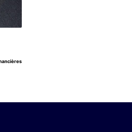
ACTU BUSINESS
inancières
TBS Education : renouvellement des accrédi
et AACSB
7 OCTOBRE 2024