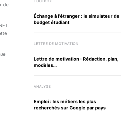
TOOLBOX
er de
Échange à l’étranger : le simulateur de
budget étudiant
 NFT,
ette
LETTRE DE MOTIVATION
que
Lettre de motivation : Rédaction, plan,
modèles…
ANALYSE
Emploi : les métiers les plus
recherchés sur Google par pays