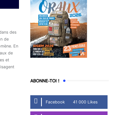
dans des
on de
nomène. En
eaux de
es et
visagent
ABONNE-TOI !
Facebook
41 000 Likes