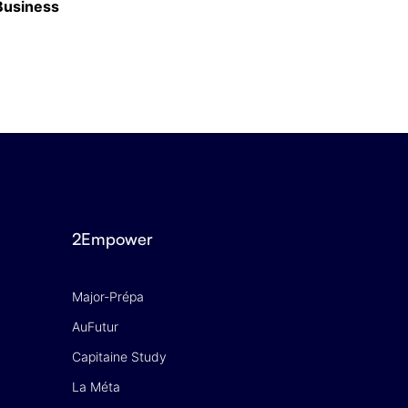
 Business
Classement des meilleurs masters en Finan
16 JUIN 2026
2Empower
Major-Prépa
AuFutur
Capitaine Study
La Méta