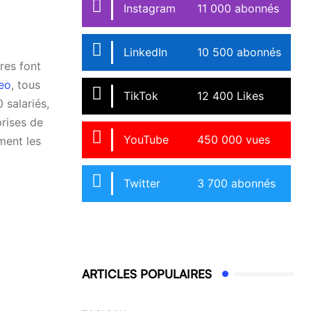
Instagram
11 000 abonnés
LinkedIn
10 500 abonnés
res font
eo
, tous
TikTok
12 400 Likes
 salariés,
prises de
YouTube
450 000 vues
ment les
Twitter
3 700 abonnés
ARTICLES POPULAIRES