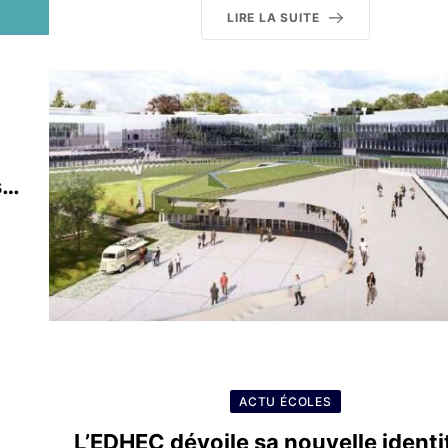
LIRE LA SUITE
s…
ACTU ÉCOLES
L’EDHEC dévoile sa nouvelle identi