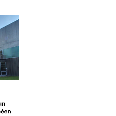
un
péen